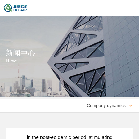
新闻中心
News
Company dynamics

In the post-epidemic period, stimulating